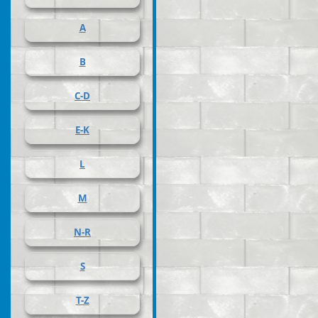
A
B
C-D
E-K
L
M
N-R
S
T-Z