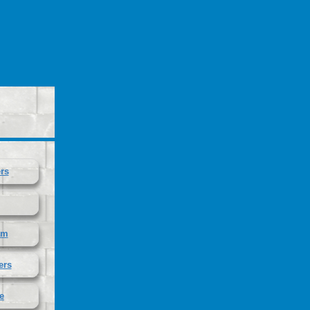
rs
am
ers
e