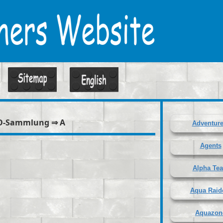
O-Sammlung ⇒ A
Adventure
Agents
Alpha Te
Aqua Raid
Aquazon