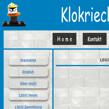
LEG
Startseite
English
Über mich
LEGO News
LEGO-Sammlung