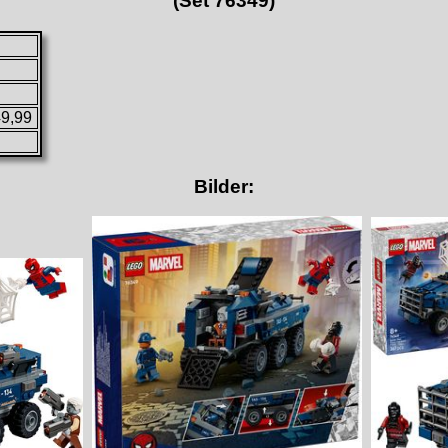
(Set 76349)
49,99
Bilder: